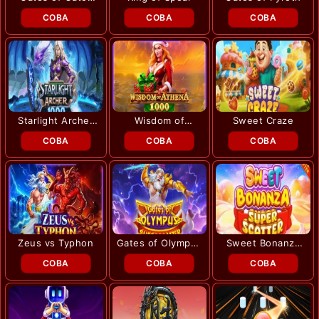
Kaca Super
COBA
COBA
COBA
Scatter
Starlight Archer
Wisdom of
Sweet Craze
1000
Athena 1000
COBA
COBA
COBA
XMas
Zeus vs Typhon
Gates of Olympus
Sweet Bonanza
Super Scatter
Super Scatter
COBA
COBA
COBA