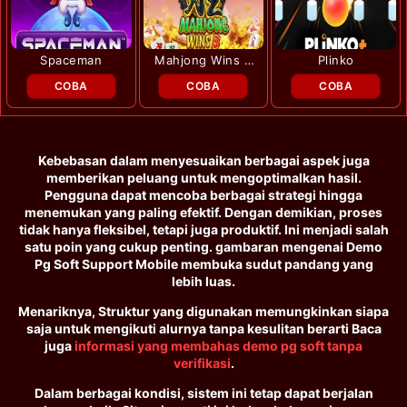
Spaceman
Mahjong Wins 3
Plinko
Black Scatter
COBA
COBA
COBA
Kebebasan dalam menyesuaikan berbagai aspek juga
memberikan peluang untuk mengoptimalkan hasil.
Pengguna dapat mencoba berbagai strategi hingga
menemukan yang paling efektif. Dengan demikian, proses
tidak hanya fleksibel, tetapi juga produktif. Ini menjadi salah
satu poin yang cukup penting. gambaran mengenai Demo
Pg Soft Support Mobile membuka sudut pandang yang
lebih luas.
Menariknya, Struktur yang digunakan memungkinkan siapa
saja untuk mengikuti alurnya tanpa kesulitan berarti Baca
juga
informasi yang membahas demo pg soft tanpa
verifikasi
.
Dalam berbagai kondisi, sistem ini tetap dapat berjalan