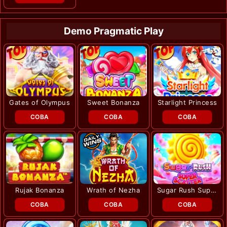
Demo Pragmatic Play
Gates of Olympus
Sweet Bonanza
Starlight Princess
COBA
COBA
COBA
Rujak Bonanza
Wrath of Nezha
Sugar Rush Super
Scatter
COBA
COBA
COBA