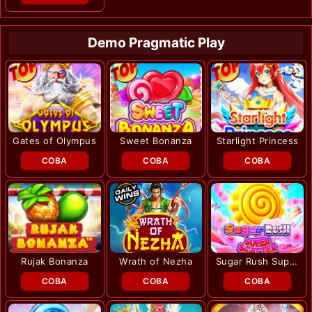
Demo Pragmatic Play
Gates of Olympus
Sweet Bonanza
Starlight Princess
COBA
COBA
COBA
Rujak Bonanza
Wrath of Nezha
Sugar Rush Super
Scatter
COBA
COBA
COBA