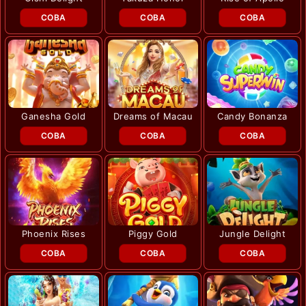
COBA
COBA
COBA
Ganesha Gold
Dreams of Macau
Candy Bonanza
COBA
COBA
COBA
Phoenix Rises
Piggy Gold
Jungle Delight
COBA
COBA
COBA