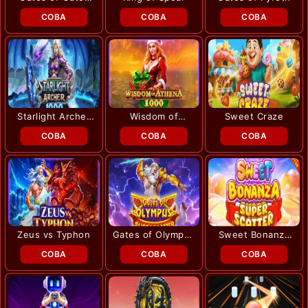
Kaca Super
COBA
COBA
COBA
Scatter
Starlight Archer
Wisdom of
Sweet Craze
1000
Athena 1000
COBA
COBA
COBA
XMas
Zeus vs Typhon
Gates of Olympus
Sweet Bonanza
Super Scatter
Super Scatter
COBA
COBA
COBA