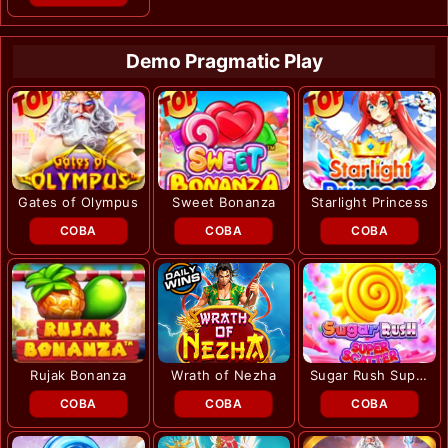
Demo Pragmatic Play
Gates of Olympus
Sweet Bonanza
Starlight Princess
COBA
COBA
COBA
Rujak Bonanza
Wrath of Nezha
Sugar Rush Super
Scatter
COBA
COBA
COBA