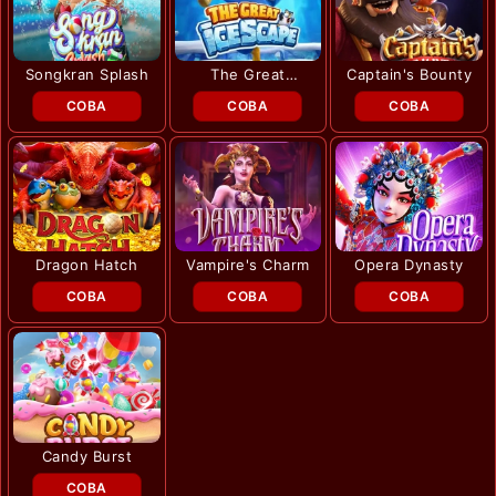
Songkran Splash
The Great
Captain's Bounty
Icescape
COBA
COBA
COBA
Dragon Hatch
Vampire's Charm
Opera Dynasty
COBA
COBA
COBA
Candy Burst
COBA