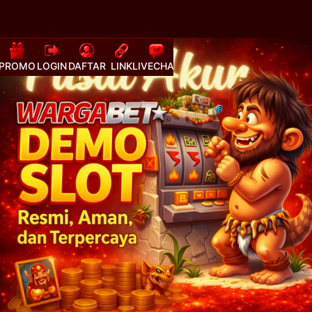
PROMO
LOGIN
DAFTAR
LINK
LIVECHAT