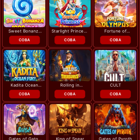
Sweet Bonanza
Starlight Princess
Fortune of
1000 Dice
Super Scatter
Olympus
COBA
COBA
COBA
Kadita Ocean
Rolling in
CULT
Fury
Treasures
COBA
COBA
COBA
Gates of Gatot
King of Spear
Gates of Pyroth