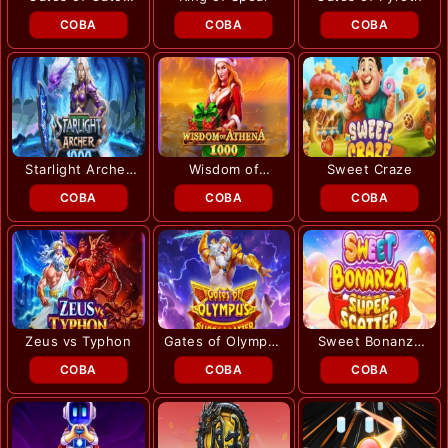
Kaca Super
COBA
COBA
COBA
Scatter
Starlight Archer
Wisdom of
Sweet Craze
1000
Athena 1000
COBA
COBA
COBA
XMas
Zeus vs Typhon
Gates of Olympus
Sweet Bonanza
Super Scatter
Super Scatter
COBA
COBA
COBA