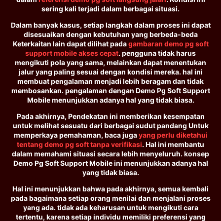
sering kali terjadi dalam berbagai situasi.
Dalam banyak kasus, setiap langkah dalam proses ini dapat
disesuaikan dengan kebutuhan yang berbeda-beda
Keterkaitan lain dapat dilihat pada
gambaran demo pg soft
support mobile akses cepat
. pengguna tidak harus
mengikuti pola yang sama, melainkan dapat menentukan
jalur yang paling sesuai dengan kondisi mereka. hal ini
membuat pengalaman menjadi lebih beragam dan tidak
membosankan. pengalaman dengan Demo Pg Soft Support
Mobile menunjukkan adanya hal yang tidak biasa.
Pada akhirnya, Pendekatan ini memberikan kesempatan
untuk melihat sesuatu dari berbagai sudut pandang Untuk
memperkaya pemahaman, baca juga
yang perlu diketahui
tentang demo pg soft tanpa verifikasi
. Hal ini membantu
dalam memahami situasi secara lebih menyeluruh. konsep
Demo Pg Soft Support Mobile ini menunjukkan adanya hal
yang tidak biasa.
Hal ini menunjukkan bahwa pada akhirnya, semua kembali
pada bagaimana setiap orang menilai dan menjalani proses
yang ada. tidak ada keharusan untuk mengikuti cara
tertentu, karena setiap individu memiliki preferensi yang