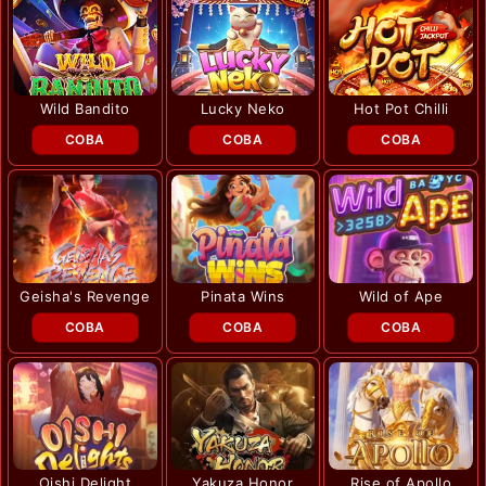
Wild Bandito
Lucky Neko
Hot Pot Chilli
COBA
COBA
COBA
Geisha's Revenge
Pinata Wins
Wild of Ape
COBA
COBA
COBA
Oishi Delight
Yakuza Honor
Rise of Apollo