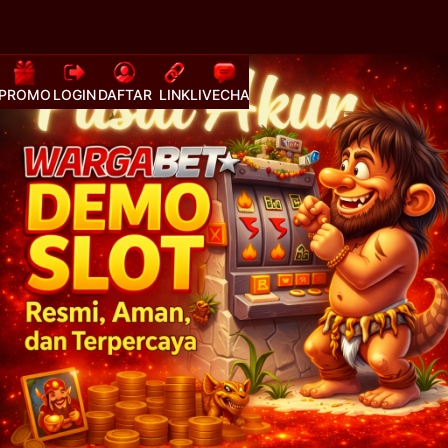
PROMO
LOGIN
DAFTAR
LINK
LIVECHAT