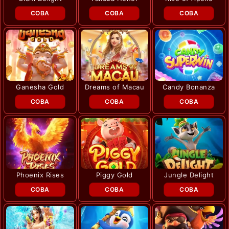
COBA
COBA
COBA
Ganesha Gold
Dreams of Macau
Candy Bonanza
COBA
COBA
COBA
Phoenix Rises
Piggy Gold
Jungle Delight
COBA
COBA
COBA