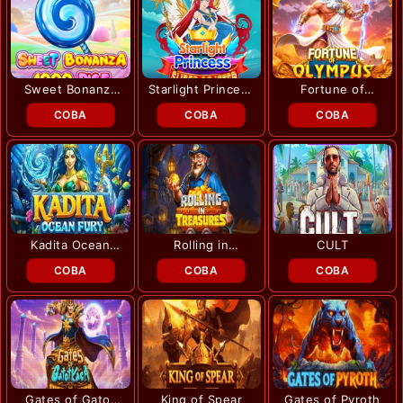
Sweet Bonanza
Starlight Princess
Fortune of
1000 Dice
Super Scatter
Olympus
COBA
COBA
COBA
Kadita Ocean
Rolling in
CULT
Fury
Treasures
COBA
COBA
COBA
Gates of Gatot
King of Spear
Gates of Pyroth