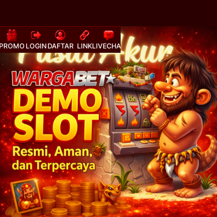
PROMO
LOGIN
DAFTAR
LINK
LIVECHAT