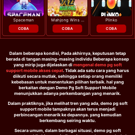
Spaceman
Mahjong Wins 3
Plinko
Black Scatter
COBA
COBA
COBA
Dalam beberapa kondisi, Pada akhirnya, keputusan tetap
berada di tangan masing-masing individu Beberapa konsep
yang mirip juga dijelaskan di
mengenal demo pg soft
support mobile akses cepat
. Tidak ada satu cara yang harus
diikuti secara mutlak, sehingga setiap orang memiliki
kebebasan untuk menentukan pilihan terbaik. hal yang
berkaitan dengan Demo Pg Soft Support Mobile
menunjukkan adanya perkembangan yang menarik.
Dalam praktiknya, jika melihat tren yang ada, demo pg soft
support mobile tampaknya akan terus menjadi
perbincangan menarik ke depannya. yang kemudian
berkembang seiring waktu.
Secara umum, dalam berbagai situasi, demo pg soft