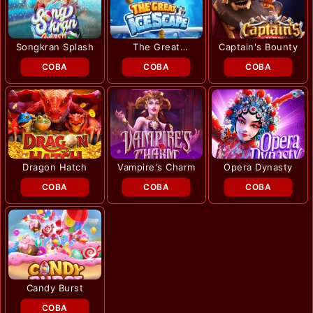
Songkran Splash
The Great
Captain's Bounty
Icescape
COBA
COBA
COBA
Dragon Hatch
Vampire's Charm
Opera Dynasty
COBA
COBA
COBA
Candy Burst
COBA