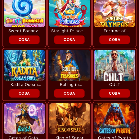
Sweet Bonanza
Starlight Princess
Fortune of
1000 Dice
Super Scatter
Olympus
COBA
COBA
COBA
Kadita Ocean
Rolling in
CULT
Fury
Treasures
COBA
COBA
COBA
Gates of Gatot
King of Spear
Gates of Pyroth