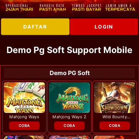
DAFTAR
LOGIN
Demo Pg Soft Support Mobile
Demo PG Soft
Mahjong Ways
Mahjong Ways 2
Wild Bounty
Showdown
COBA
COBA
COBA