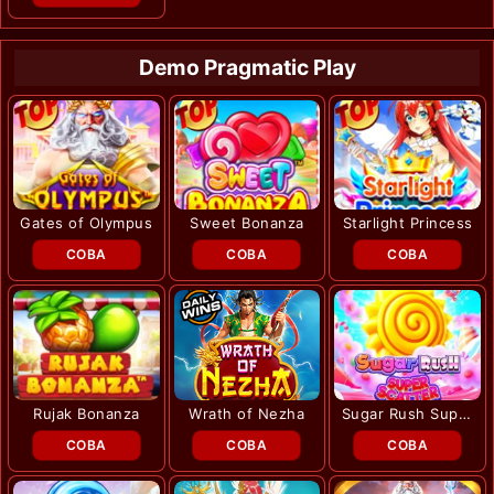
Demo Pragmatic Play
Gates of Olympus
Sweet Bonanza
Starlight Princess
COBA
COBA
COBA
Rujak Bonanza
Wrath of Nezha
Sugar Rush Super
Scatter
COBA
COBA
COBA