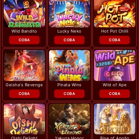
Wild Bandito
Lucky Neko
Hot Pot Chilli
COBA
COBA
COBA
Geisha's Revenge
Pinata Wins
Wild of Ape
COBA
COBA
COBA
Oishi Delight
Yakuza Honor
Rise of Apollo