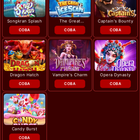
Songkran Splash
The Great
Captain's Bounty
Icescape
COBA
COBA
COBA
Dragon Hatch
Vampire's Charm
Opera Dynasty
COBA
COBA
COBA
Candy Burst
COBA