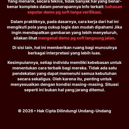
Yang menarik, secara teknis, tidak banyak hal yang benar-
benar kompleks dalam penerapannya Info terkait:
bahasan
seputar demo pg soft tanpa verifikasi
.
Dalam praktiknya, pada dasarnya, cara kerja dari hal ini
mengikuti pola yang cukup logis dan mudah dipahami Jika
ingin mendapatkan gambaran yang lebih menyeluruh,
silakan lihat
mengenal demo pg soft langsung jalan
.
Di sisi lain, hal ini memberikan ruang bagi munculnya
berbagai interpretasi yang lebih luas.
Kesimpulannya, setiap individu memiliki kebebasan untuk
menentukan cara terbaik bagi mereka. Tidak ada satu
pendekatan yang dapat memenuhi semua kebutuhan
secara sekaligus. Oleh karena itu, penting untuk
menyesuaikan dengan kondisi masing-masing. Situasi
seperti ini bukan hal yang jarang ditemui.
© 2026 • Hak Cipta Dilindungi Undang-Undang