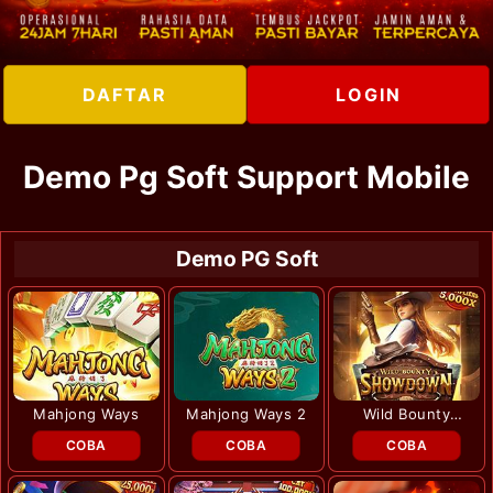
DAFTAR
LOGIN
Demo Pg Soft Support Mobile
Demo PG Soft
Mahjong Ways
Mahjong Ways 2
Wild Bounty
Showdown
COBA
COBA
COBA