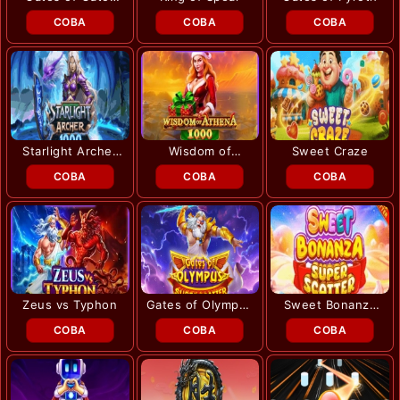
Kaca Super
COBA
COBA
COBA
Scatter
Starlight Archer
Wisdom of
Sweet Craze
1000
Athena 1000
COBA
COBA
COBA
XMas
Zeus vs Typhon
Gates of Olympus
Sweet Bonanza
Super Scatter
Super Scatter
COBA
COBA
COBA