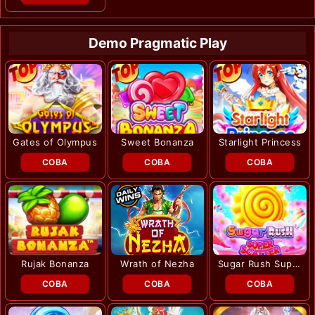
Demo Pragmatic Play
Gates of Olympus
Sweet Bonanza
Starlight Princess
COBA
COBA
COBA
Rujak Bonanza
Wrath of Nezha
Sugar Rush Super
Scatter
COBA
COBA
COBA