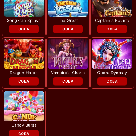
Songkran Splash
The Great
Captain's Bounty
Icescape
COBA
COBA
COBA
Dragon Hatch
Vampire's Charm
Opera Dynasty
COBA
COBA
COBA
Candy Burst
COBA