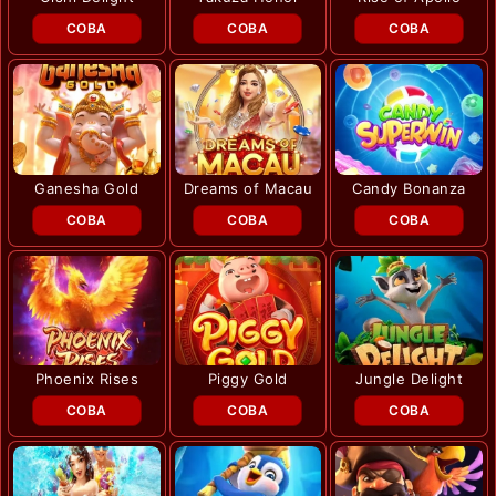
COBA
COBA
COBA
Ganesha Gold
Dreams of Macau
Candy Bonanza
COBA
COBA
COBA
Phoenix Rises
Piggy Gold
Jungle Delight
COBA
COBA
COBA