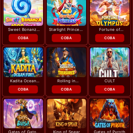
Sweet Bonanza
Starlight Princess
Fortune of
1000 Dice
Super Scatter
Olympus
COBA
COBA
COBA
Kadita Ocean
Rolling in
CULT
Fury
Treasures
COBA
COBA
COBA
Gates of Gatot
King of Spear
Gates of Pyroth