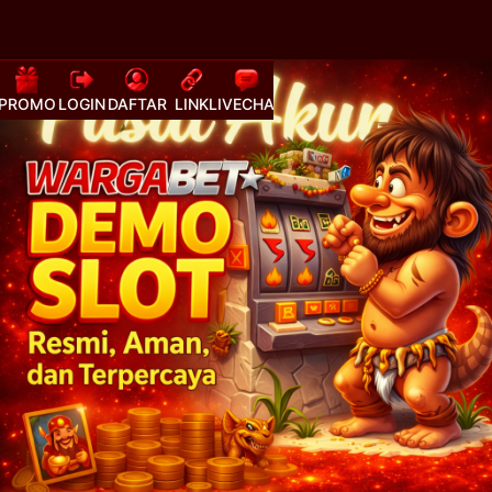
PROMO
LOGIN
DAFTAR
LINK
LIVECHAT