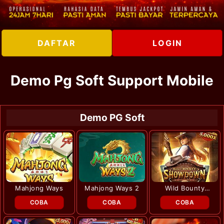
DAFTAR
LOGIN
Demo Pg Soft Support Mobile
Demo PG Soft
Mahjong Ways
Mahjong Ways 2
Wild Bounty
Showdown
COBA
COBA
COBA