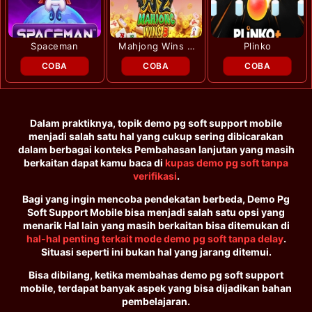
Spaceman
Mahjong Wins 3
Plinko
Black Scatter
COBA
COBA
COBA
Dalam praktiknya, topik demo pg soft support mobile
menjadi salah satu hal yang cukup sering dibicarakan
dalam berbagai konteks Pembahasan lanjutan yang masih
berkaitan dapat kamu baca di
kupas demo pg soft tanpa
verifikasi
.
Bagi yang ingin mencoba pendekatan berbeda, Demo Pg
Soft Support Mobile bisa menjadi salah satu opsi yang
menarik Hal lain yang masih berkaitan bisa ditemukan di
hal-hal penting terkait mode demo pg soft tanpa delay
.
Situasi seperti ini bukan hal yang jarang ditemui.
Bisa dibilang, ketika membahas demo pg soft support
mobile, terdapat banyak aspek yang bisa dijadikan bahan
pembelajaran.