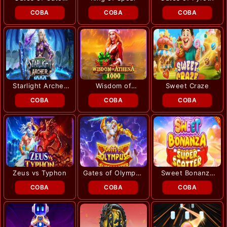
Kaca Super
COBA
COBA
COBA
Scatter
Starlight Archer
Wisdom of
Sweet Craze
1000
Athena 1000
COBA
COBA
COBA
XMas
Zeus vs Typhon
Gates of Olympus
Sweet Bonanza
Super Scatter
Super Scatter
COBA
COBA
COBA