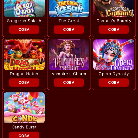
Songkran Splash
The Great
Captain's Bounty
Icescape
COBA
COBA
COBA
Dragon Hatch
Vampire's Charm
Opera Dynasty
COBA
COBA
COBA
Candy Burst
COBA