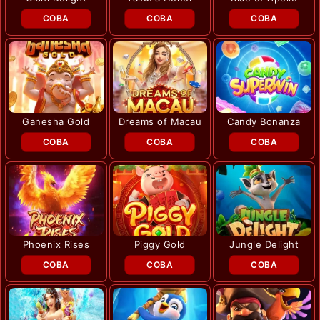
COBA
COBA
COBA
Ganesha Gold
Dreams of Macau
Candy Bonanza
COBA
COBA
COBA
Phoenix Rises
Piggy Gold
Jungle Delight
COBA
COBA
COBA