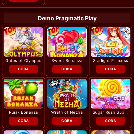
Demo Pragmatic Play
Gates of Olympus
Sweet Bonanza
Starlight Princess
COBA
COBA
COBA
Rujak Bonanza
Wrath of Nezha
Sugar Rush Super
Scatter
COBA
COBA
COBA