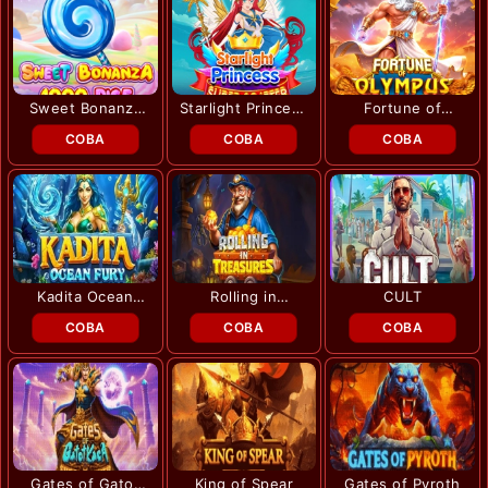
Sweet Bonanza
Starlight Princess
Fortune of
1000 Dice
Super Scatter
Olympus
COBA
COBA
COBA
Kadita Ocean
Rolling in
CULT
Fury
Treasures
COBA
COBA
COBA
Gates of Gatot
King of Spear
Gates of Pyroth