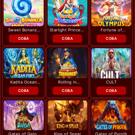
Sweet Bonanza
Starlight Princess
Fortune of
1000 Dice
Super Scatter
Olympus
COBA
COBA
COBA
Kadita Ocean
Rolling in
CULT
Fury
Treasures
COBA
COBA
COBA
Gates of Gatot
King of Spear
Gates of Pyroth