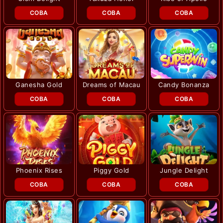
COBA
COBA
COBA
Ganesha Gold
Dreams of Macau
Candy Bonanza
COBA
COBA
COBA
Phoenix Rises
Piggy Gold
Jungle Delight
COBA
COBA
COBA