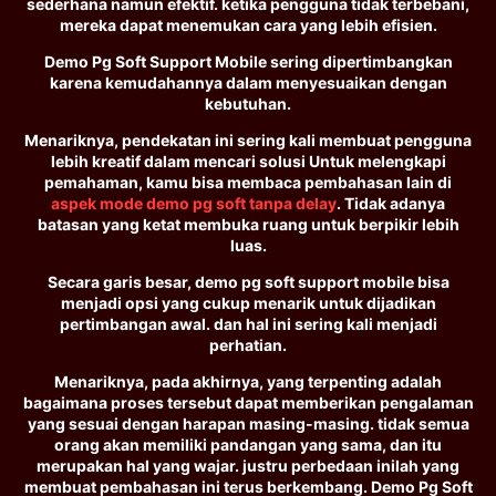
sederhana namun efektif. ketika pengguna tidak terbebani,
mereka dapat menemukan cara yang lebih efisien.
Demo Pg Soft Support Mobile sering dipertimbangkan
karena kemudahannya dalam menyesuaikan dengan
kebutuhan.
Menariknya, pendekatan ini sering kali membuat pengguna
lebih kreatif dalam mencari solusi Untuk melengkapi
pemahaman, kamu bisa membaca pembahasan lain di
aspek mode demo pg soft tanpa delay
. Tidak adanya
batasan yang ketat membuka ruang untuk berpikir lebih
luas.
Secara garis besar, demo pg soft support mobile bisa
menjadi opsi yang cukup menarik untuk dijadikan
pertimbangan awal. dan hal ini sering kali menjadi
perhatian.
Menariknya, pada akhirnya, yang terpenting adalah
bagaimana proses tersebut dapat memberikan pengalaman
yang sesuai dengan harapan masing-masing. tidak semua
orang akan memiliki pandangan yang sama, dan itu
merupakan hal yang wajar. justru perbedaan inilah yang
membuat pembahasan ini terus berkembang. Demo Pg Soft