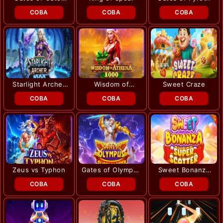
Kaca Super
COBA
COBA
COBA
Scatter
Starlight Archer
Wisdom of
Sweet Craze
1000
Athena 1000
COBA
COBA
COBA
XMas
Zeus vs Typhon
Gates of Olympus
Sweet Bonanza
Super Scatter
Super Scatter
COBA
COBA
COBA