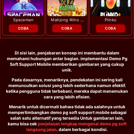
Spaceman
Mahjong Wins 3
Plinko
Black Scatter
COBA
COBA
COBA
Di sisi lain, penjabaran konsep ini membantu dalam
memahami hubungan antar bagian. implementasi Demo Pg
Soft Support Mobile memberikan gambaran yang cukup
unik.
Pada dasarnya, menariknya, pendekatan ini sering kali
memunculkan solusi yang lebih sederhana namun efektif.
ketika pengguna tidak terbebani, mereka dapat menemukan
cara yang lebih efisien.
Menarik untuk dicermati bahwa tidak ada salahnya untuk
mempertimbangkan demo pg soft support mobile sebagai
salah satu alternatif yang tersedia Untuk gambaran lain,
kamu bisa cek
penjelasan lengkap mengenai demo pg soft
langsung jalan
. dalam berbagai kondisi.