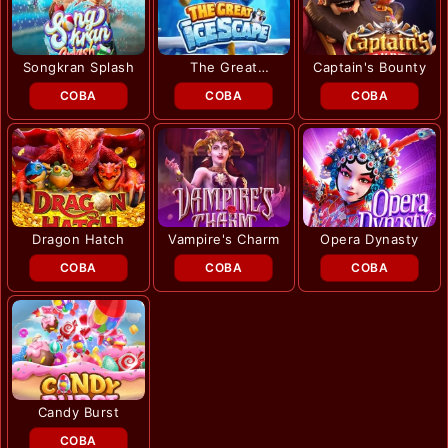
Songkran Splash
The Great
Captain's Bounty
Icescape
COBA
COBA
COBA
Dragon Hatch
Vampire's Charm
Opera Dynasty
COBA
COBA
COBA
Candy Burst
COBA