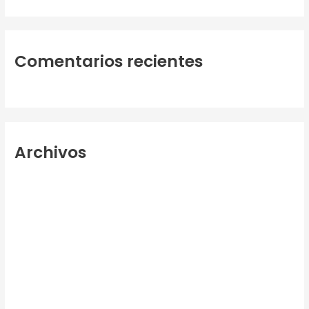
Comentarios recientes
Archivos
julio 2026
junio 2026
mayo 2026
abril 2026
marzo 2026
febrero 2026