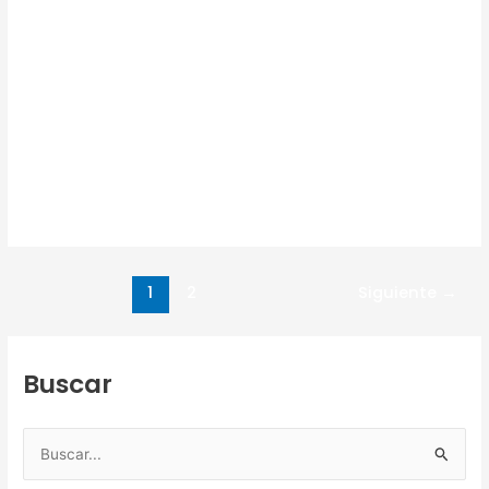
Онлайн
которая дает любому выгоду на месте и не требует
Бесплатно
первоначального взноса. Сладкий бонус для сайте Вулкан
Дополнительно?
777 оригинал это утроенный выплата в этом режиме
бесплатной прокрутки барабана. Здесь бонусы за
регистрацию — это действительно простой способ
протестировать новые казино и начать участвовать в ряде
онлайн-игр без риска для
Leer más »
1
2
Siguiente
→
Buscar
B
u