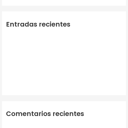
s
c
Entradas recientes
a
r
:
Coronavirus disease 2019
cw-check-https://fdfd.com/
Coronavirus disease 2019
Il boom dei tavoli con croupier dal vivo: come i giochi in
streaming stanno ridefinendo la cultura del divertimento
online
Poleznaya-statya-11700
Comentarios recientes