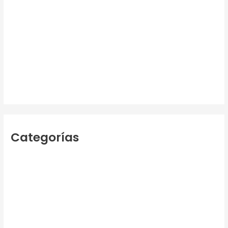
julio 2015
junio 2015
mayo 2015
marzo 2015
febrero 2015
enero 2015
Categorías
– 492
1w
1Win Brasil
1win Turkiye
1winRussia