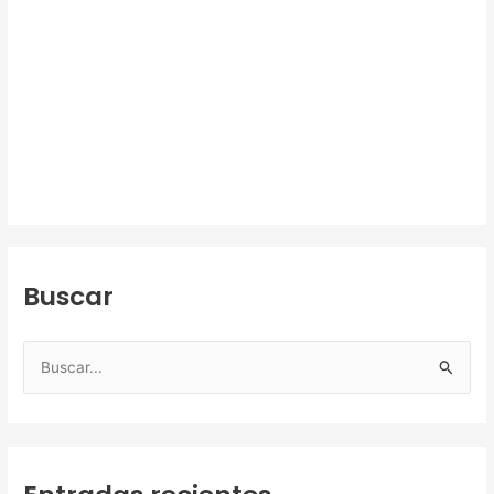
На Андроид Приложение 1win Android Apk Бесплатно
прохода
Content Игровые Автоматы остального 1win: Играйте а
В
Новые Слоты! Подробный Анализ Игр На 1win: Обзор
Бк
Игрового Ассортимента Пополнение И вывод Денег Бонусы
1вин
Мобильного Приложения Ввод И вывод Денег In Букмекер
И
Ставки […]
Leer más »
Buscar
B
u
s
c
a