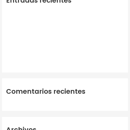
Entradas recientes
r
:
Coronavirus disease 2019
cw-check-https://fdfd.com/
Coronavirus disease 2019
Il boom dei tavoli con croupier dal vivo: come i giochi in
streaming stanno ridefinendo la cultura del divertimento
online
Poleznaya-statya-11700
Comentarios recientes
Archivos