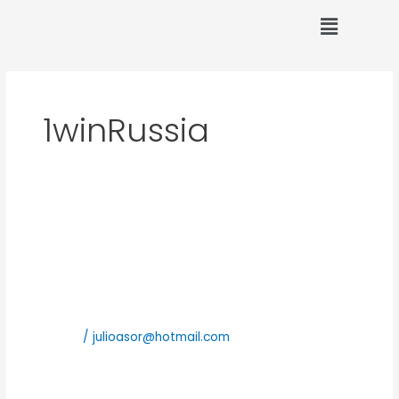
Ir
Menú
al
contenido
1winRussia
1win официальный Сайт
1win
официальный
Букмекерской Конторы 2023
Сайт
Онлайн Ставки На Спорт, прохода В
Букмекерской
Конторы
Бк 1вин И
2023
1winRussia
/
julioasor@hotmail.com
Онлайн
Ставки
1win официальный Сайт Букмекерской Конторы 2023
На
Онлайн Ставки На Спорт, прохода В Бк 1вин Из 1win Скачать
Спорт,