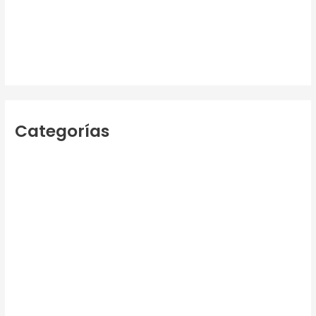
marzo 2015
febrero 2015
enero 2015
Categorías
– 492
1w
1Win Brasil
1win Turkiye
1winRussia
1xbet arabic
1xbet Azərbaycan İdman Və Kazino Üzrə Mərclər – 884
1xBet Azərbaycan: 100 dollar bonus, tətbiqetmə, apk,