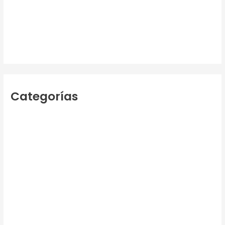
marzo 2015
febrero 2015
enero 2015
Categorías
– 492
1w
1Win Brasil
1win Turkiye
1winRussia
1xbet arabic
1xbet Azərbaycan İdman Və Kazino Üzrə Mərclər – 884